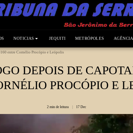
OS
NOTICIAS
JEQUITI
METRÓPOLES
AGÊNCIA
160 entre Cornélio Procópio e Leópolis
GO DEPOIS DE CAPOTA
ORNÉLIO PROCÓPIO E L
2 min de leitura
17
Dec