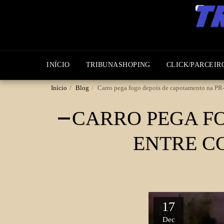
INÍCIO
TRIBUNASHOPING
CLICK/PARCEIR
Início
Blog
Carro pega fogo depois de capotamento na PR-
CARRO PEGA FO
ENTRE C
17
Dec