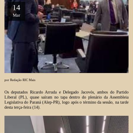
14
Mar
por
Redação RIC Mais
Os deputados
Ricardo Arruda
e Delegado Jacovós, ambos do Partido
Liberal (PL), quase saíram no tapa dentro do plenário da Assembleia
Legislativa do Paraná (Alep-PR), logo após o término da sessão, na tarde
desta terça-feira (14).