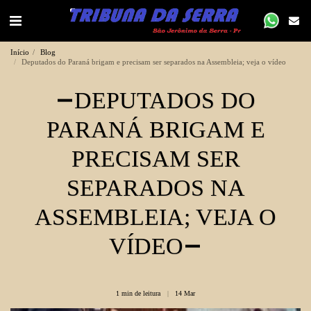
Início
Blog
Deputados do Paraná brigam e precisam ser separados na Assembleia; veja o vídeo
DEPUTADOS DO
PARANÁ BRIGAM E
PRECISAM SER
SEPARADOS NA
ASSEMBLEIA; VEJA O
VÍDEO
1 min de leitura
14
Mar