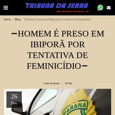
Início
Blog
Homem é preso em Ibiporã por tentativa de feminicídio
HOMEM É PRESO EM
IBIPORÃ POR
TENTATIVA DE
FEMINICÍDIO
1 min de leitura
26
Dec
26
Dec