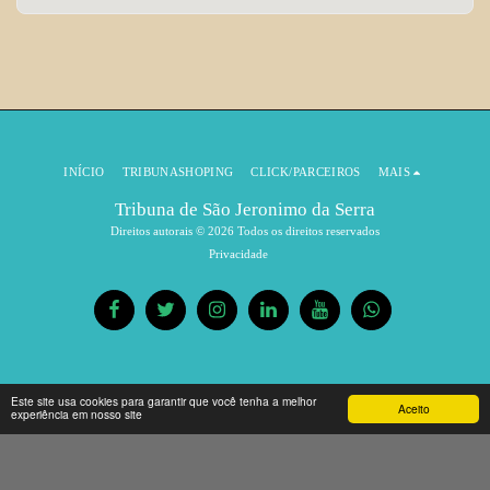
INÍCIO
TRIBUNASHOPING
CLICK/PARCEIROS
MAIS
Tribuna de São Jeronimo da Serra
Direitos autorais © 2026 Todos os direitos reservados
Privacidade
Este site usa cookies para garantir que você tenha a melhor
Aceito
experiência em nosso site