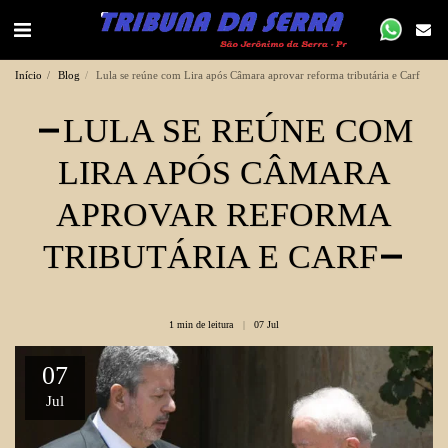
Início
Blog
Lula se reúne com Lira após Câmara aprovar reforma tributária e Carf
LULA SE REÚNE COM
LIRA APÓS CÂMARA
APROVAR REFORMA
TRIBUTÁRIA E CARF
1 min de leitura
07
Jul
07
Jul