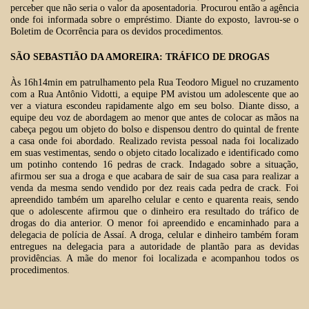
perceber que não seria o valor da aposentadoria. Procurou então a agência
onde foi informada sobre o empréstimo. Diante do exposto, lavrou-se o
Boletim de Ocorrência para os devidos procedimentos.
SÃO SEBASTIÃO DA AMOREIRA: TRÁFICO DE DROGAS
Às 16h14min em patrulhamento pela Rua Teodoro Miguel no cruzamento
com a Rua Antônio Vidotti, a equipe PM avistou um adolescente que ao
ver a viatura escondeu rapidamente algo em seu bolso. Diante disso, a
equipe deu voz de abordagem ao menor que antes de colocar as mãos na
cabeça pegou um objeto do bolso e dispensou dentro do quintal de frente
a casa onde foi abordado. Realizado revista pessoal nada foi localizado
em suas vestimentas, sendo o objeto citado localizado e identificado como
um potinho contendo 16 pedras de crack. Indagado sobre a situação,
afirmou ser sua a droga e que acabara de sair de sua casa para realizar a
venda da mesma sendo vendido por dez reais cada pedra de crack. Foi
apreendido também um aparelho celular e cento e quarenta reais, sendo
que o adolescente afirmou que o dinheiro era resultado do tráfico de
drogas do dia anterior. O menor foi apreendido e encaminhado para a
delegacia de polícia de Assaí. A droga, celular e dinheiro também foram
entregues na delegacia para a autoridade de plantão para as devidas
providências. A mãe do menor foi localizada e acompanhou todos os
procedimentos.