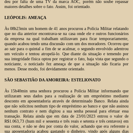
deu por falta de uma TV da marca AOC, porém não soube repassar
maiores detalhes sobre o fato. Assim, foi orientado.
LEÓPOLIS: AMEAÇA
Às 08h23min um homem de 41 anos procurou a Polícia Militar relatando
que no dia anterior encontrava-se na casa onde ele e outros funcionários
da empresa na qual trabalham utilizavam para ficar temporariamente,
quando acabou tendo uma discussão com um dos moradores. Ocorreu que
ao sair para o quintal a fim de se acalmar, o segundo envolvido adentrou
um veículo e tentou atropelá-lo. Que diante da situação e temendo por
sua integridade física optou por registrar o fato, haja vista que segundo o
noticiante, o noticiado fez ameaça de que a situação não ficaria por
menos. Desse modo, foi devidamente orientado.
SÃO SEBASTIÃO DA AMOREIRA: ESTELIONATO
Às 15h40min uma senhora procurou a Polícia Militar informando que
utilizaram seus dados para a realização de um empréstimo mediante
desconto em aposentadoria através de determinado Banco. Relata ainda
que não solicitou nenhum tipo de empréstimo ao banco e que não assinou
nenhum contrato e nem digitou a sua senha pessoal para efetuar essa
transação. Relata ainda que em data de 23/01/2023 entrou o valor de
R$1.063,73 (hum mil e sessenta e três reais e setenta e três centavos) em
sua conta, e não se deu por conta do valor, achando que era referente a
sua aposentadoria acabou gastando o dinheiro, vindo após alguns dias