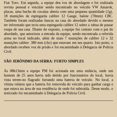
Fiat Toro. Em seguida, a equipe deu voz de abordagem e foi realizada
revista pessoal e veicular sendo encontrado no veículo VW Amarok,
placas, uma bucha de cocaína aberta com uma pequena quantidade (1g),
18 munições de espingarda calibre 12 Gauge, balote (70mm) CBC.
Também foram realizadas buscas na casa do abordado devido o mesmo
ter informado que teria uma espingarda calibre 12 sobre a tabua de passar
roupa de sua casa. Diante do exposto, a equipe fez contato com o pai do
abordado, que autorizou a entrada da equipe, sendo encontrada a referida
arma no local indicado, além de mais 7 munições de calibre 12 e 32
munições calibre .380 mm (cbc) que estavam em seu quarto. Isto posto, o
abordado recebeu voz de prisão e foi encaminhado à Delegacia de Polícia
Civil.
SÃO JERÔNIMO DA SERRA: FURTO SIMPLES
Às 08h13min a equipe PM foi acionada em uma estância, onde um
homem de 25 anos havia sido detido por funcionários do local, havia
vista terem-no flagrado furtando uma bateria de veículo. No local, a
vítima relatou que a bateria foi removida do veiculo para ganhar carga e
que estava na área de sua residência de onde foi subtraída. Desse modo, o
noticiado foi encaminhado à Delegacia de Polícia Civil.