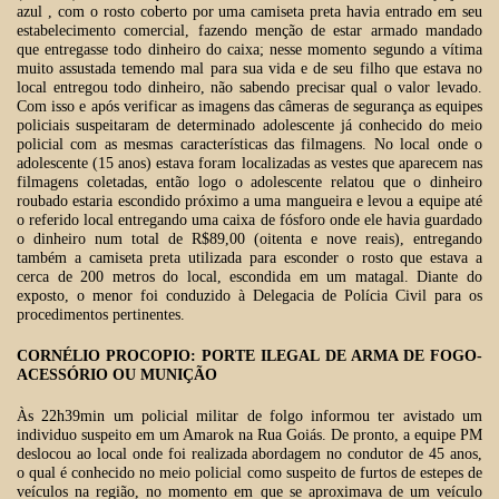
azul , com o rosto coberto por uma camiseta preta havia entrado em seu
estabelecimento comercial, fazendo menção de estar armado mandado
que entregasse todo dinheiro do caixa; nesse momento segundo a vítima
muito assustada temendo mal para sua vida e de seu filho que estava no
local entregou todo dinheiro, não sabendo precisar qual o valor levado.
Com isso e após verificar as imagens das câmeras de segurança as equipes
policiais suspeitaram de determinado adolescente já conhecido do meio
policial com as mesmas características das filmagens. No local onde o
adolescente (15 anos) estava foram localizadas as vestes que aparecem nas
filmagens coletadas, então logo o adolescente relatou que o dinheiro
roubado estaria escondido próximo a uma mangueira e levou a equipe até
o referido local entregando uma caixa de fósforo onde ele havia guardado
o dinheiro num total de R$89,00 (oitenta e nove reais), entregando
também a camiseta preta utilizada para esconder o rosto que estava a
cerca de 200 metros do local, escondida em um matagal. Diante do
exposto, o menor foi conduzido à Delegacia de Polícia Civil para os
procedimentos pertinentes.
CORNÉLIO PROCOPIO: PORTE ILEGAL DE ARMA DE FOGO-
ACESSÓRIO OU MUNIÇÃO
Às 22h39min um policial militar de folgo informou ter avistado um
individuo suspeito em um Amarok na Rua Goiás. De pronto, a equipe PM
deslocou ao local onde foi realizada abordagem no condutor de 45 anos,
o qual é conhecido no meio policial como suspeito de furtos de estepes de
veículos na região, no momento em que se aproximava de um veículo