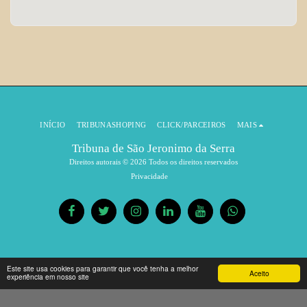
INÍCIO
TRIBUNASHOPING
CLICK/PARCEIROS
MAIS
Tribuna de São Jeronimo da Serra
Direitos autorais © 2026 Todos os direitos reservados
Privacidade
Este site usa cookies para garantir que você tenha a melhor
Aceito
experiência em nosso site