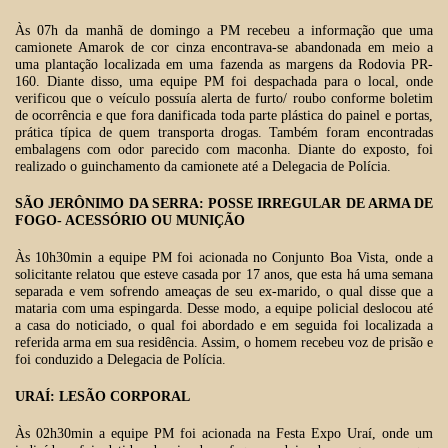
Às 07h da manhã de domingo a PM recebeu a informação que uma
camionete Amarok de cor cinza encontrava-se abandonada em meio a
uma plantação localizada em uma fazenda as margens da Rodovia PR-
160. Diante disso, uma equipe PM foi despachada para o local, onde
verificou que o veículo possuía alerta de furto/ roubo conforme boletim
de ocorrência e que fora danificada toda parte plástica do painel e portas,
prática típica de quem transporta drogas. Também foram encontradas
embalagens com odor parecido com maconha. Diante do exposto, foi
realizado o guinchamento da camionete até a Delegacia de Polícia.
SÃO JERÔNIMO DA SERRA: POSSE IRREGULAR DE ARMA DE
FOGO- ACESSÓRIO OU MUNIÇÃO
Às 10h30min a equipe PM foi acionada no Conjunto Boa Vista, onde a
solicitante relatou que esteve casada por 17 anos, que esta há uma semana
separada e vem sofrendo ameaças de seu ex-marido, o qual disse que a
mataria com uma espingarda. Desse modo, a equipe policial deslocou até
a casa do noticiado, o qual foi abordado e em seguida foi localizada a
referida arma em sua residência. Assim, o homem recebeu voz de prisão e
foi conduzido a Delegacia de Polícia.
URAÍ: LESÃO CORPORAL
Às 02h30min a equipe PM foi acionada na Festa Expo Uraí, onde um