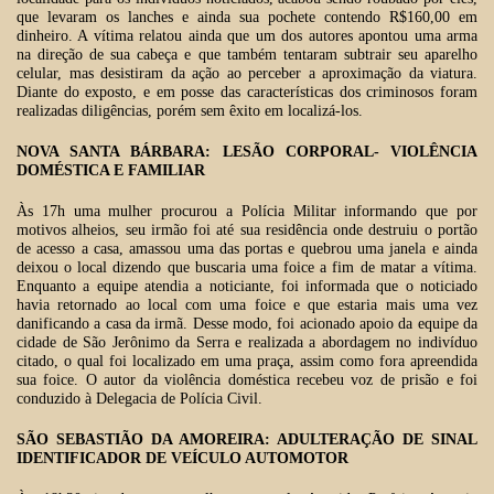
que levaram os lanches e ainda sua pochete contendo R$160,00 em
dinheiro. A vítima relatou ainda que um dos autores apontou uma arma
na direção de sua cabeça e que também tentaram subtrair seu aparelho
celular, mas desistiram da ação ao perceber a aproximação da viatura.
Diante do exposto, e em posse das características dos criminosos foram
realizadas diligências, porém sem êxito em localizá-los.
NOVA SANTA BÁRBARA: LESÃO CORPORAL- VIOLÊNCIA
DOMÉSTICA E FAMILIAR
Às 17h uma mulher procurou a Polícia Militar informando que por
motivos alheios, seu irmão foi até sua residência onde destruiu o portão
de acesso a casa, amassou uma das portas e quebrou uma janela e ainda
deixou o local dizendo que buscaria uma foice a fim de matar a vítima.
Enquanto a equipe atendia a noticiante, foi informada que o noticiado
havia retornado ao local com uma foice e que estaria mais uma vez
danificando a casa da irmã. Desse modo, foi acionado apoio da equipe da
cidade de São Jerônimo da Serra e realizada a abordagem no indivíduo
citado, o qual foi localizado em uma praça, assim como fora apreendida
sua foice. O autor da violência doméstica recebeu voz de prisão e foi
conduzido à Delegacia de Polícia Civil.
SÃO SEBASTIÃO DA AMOREIRA: ADULTERAÇÃO DE SINAL
IDENTIFICADOR DE VEÍCULO AUTOMOTOR