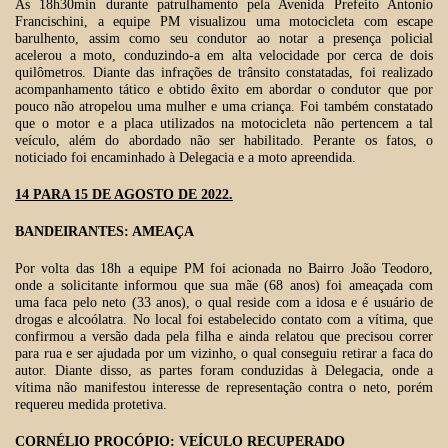
Às 18h30min durante patrulhamento pela Avenida Prefeito Antonio
Francischini, a equipe PM visualizou uma motocicleta com escape
barulhento, assim como seu condutor ao notar a presença policial
acelerou a moto, conduzindo-a em alta velocidade por cerca de dois
quilômetros. Diante das infrações de trânsito constatadas, foi realizado
acompanhamento tático e obtido êxito em abordar o condutor que por
pouco não atropelou uma mulher e uma criança. Foi também constatado
que o motor e a placa utilizados na motocicleta não pertencem a tal
veículo, além do abordado não ser habilitado. Perante os fatos, o
noticiado foi encaminhado à Delegacia e a moto apreendida.
14 PARA 15 DE AGOSTO DE 2022.
BANDEIRANTES: AMEAÇA
Por volta das 18h a equipe PM foi acionada no Bairro João Teodoro,
onde a solicitante informou que sua mãe (68 anos) foi ameaçada com
uma faca pelo neto (33 anos), o qual reside com a idosa e é usuário de
drogas e alcoólatra. No local foi estabelecido contato com a vítima, que
confirmou a versão dada pela filha e ainda relatou que precisou correr
para rua e ser ajudada por um vizinho, o qual conseguiu retirar a faca do
autor. Diante disso, as partes foram conduzidas à Delegacia, onde a
vítima não manifestou interesse de representação contra o neto, porém
requereu medida protetiva.
CORNÉLIO PROCÓPIO: VEÍCULO RECUPERADO