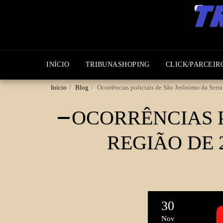
INÍCIO
TRIBUNASHOPING
CLICK/PARCEIR
Início
Blog
Ocorrências policiais de São Jerônimo da Serr
OCORRÊNCIAS P
REGIÃO DE 
30
Nov