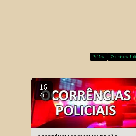
Polícia
Ocorrência Poli
16
Apr