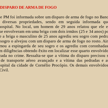
DISPARO DE ARMA DE FOGO
 PM foi informada sobre um disparo de arma de fogo no Banco
 diversas propriedades, sendo em seguida informada qu
hospital. No local, um homem de 29 anos relatou que ele e
e envolveram em uma briga com dois irmãos (25 e 34 anos) p
e a briga o masculino de 25 anos agrediu seu sogro com pedra
 sogro o alvejou com um disparo de arma de fogo no rosto. Ain
mou a espingarda de seu sogro e os agrediu com coronhadas.
 diligências obtendo êxito em localizar esse quarto envolvi
zada no crime. Ressalta-se que a vítima do disparo precisou s
de transporte aéreo avançado e a vítima das pedradas e a
hospital da cidade de Cornélio Procópio. Os demais envolvido
Civil.