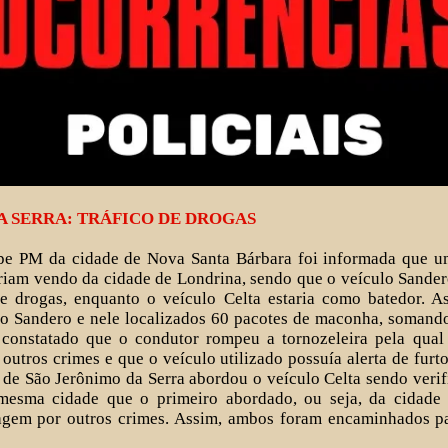
A SERRA: TRÁFICO DE DROGAS
e PM da cidade de Nova Santa Bárbara foi informada que u
riam vendo da cidade de Londrina, sendo que o veículo Sander
e drogas, enquanto o veículo Celta estaria como batedor. As
o Sandero e nele localizados 60 pacotes de maconha, somando
constatado que o condutor rompeu a tornozeleira pela qual
outros crimes e que o veículo utilizado possuía alerta de furt
de São Jerônimo da Serra abordou o veículo Celta sendo veri
mesma cidade que o primeiro abordado, ou seja, da cidade
gem por outros crimes. Assim, ambos foram encaminhados p