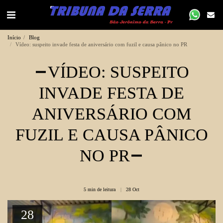
Início
Blog
Vídeo: suspeito invade festa de aniversário com fuzil e causa pânico no PR
VÍDEO: SUSPEITO
INVADE FESTA DE
ANIVERSÁRIO COM
FUZIL E CAUSA PÂNICO
NO PR
5 min de leitura
28
Oct
28