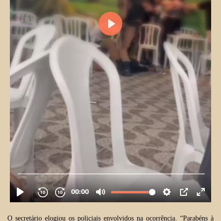
O secretário elogiou os policiais envolvidos na ocorrência. “Parabéns à