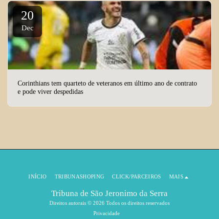
20
Dec
Corinthians tem quarteto de veteranos em último ano de contrato
e pode viver despedidas
INÍCIO
TRIBUNASHOPING
CLICK/PARCEIROS
MAIS
Tribuna de São Jeronimo da Serra
Direitos autorais © 2026 Todos os direitos reservados
Privacidade