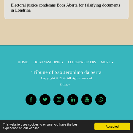
Electoral justice condemns Boca Aberta for falsifying documents
in Londrina
HOME
TRIBUNASHOPING
CLICK/PARTNERS
MORE
Tribune of São Jeronimo da Serra
Copyright © 2026 All rights reserved
Privacy
This website uses cookies to ensure you have the best
Accepted
experience on our website.