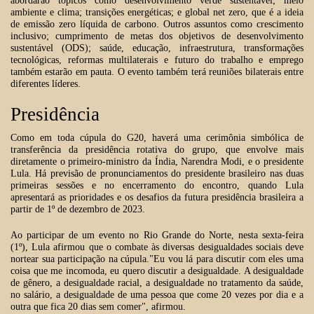
abordarão tópicos como desenvolvimento verde sustentável; meio
ambiente e clima; transições energéticas; e global net zero, que é a ideia
de emissão zero líquida de carbono. Outros assuntos como crescimento
inclusivo; cumprimento de metas dos objetivos de desenvolvimento
sustentável (ODS); saúde, educação, infraestrutura, transformações
tecnológicas, reformas multilaterais e futuro do trabalho e emprego
também estarão em pauta. O evento também terá reuniões bilaterais entre
diferentes líderes.
Presidência
Como em toda cúpula do G20, haverá uma cerimônia simbólica de
transferência da presidência rotativa do grupo, que envolve mais
diretamente o primeiro-ministro da Índia, Narendra Modi, e o presidente
Lula. Há previsão de pronunciamentos do presidente brasileiro nas duas
primeiras sessões e no encerramento do encontro, quando Lula
apresentará as prioridades e os desafios da futura presidência brasileira a
partir de 1º de dezembro de 2023.
Ao participar de um evento no Rio Grande do Norte, nesta sexta-feira
(1º), Lula afirmou que o combate às diversas desigualdades sociais deve
nortear sua participação na cúpula."Eu vou lá para discutir com eles uma
coisa que me incomoda, eu quero discutir a desigualdade. A desigualdade
de gênero, a desigualdade racial, a desigualdade no tratamento da saúde,
no salário, a desigualdade de uma pessoa que come 20 vezes por dia e a
outra que fica 20 dias sem comer", afirmou.