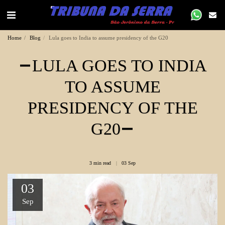
Home
Blog
Lula goes to India to assume presidency of the G20
LULA GOES TO INDIA
TO ASSUME
PRESIDENCY OF THE
G20
3 min read
03
Sep
03
Sep