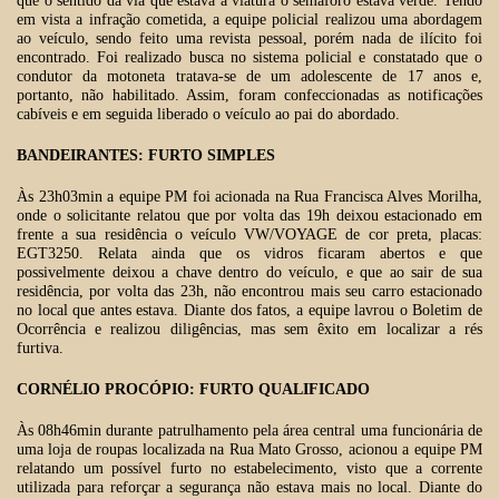
que o sentido da via que estava a viatura o semáforo estava verde. Tendo
em vista a infração cometida, a equipe policial realizou uma abordagem
ao veículo, sendo feito uma revista pessoal, porém nada de ilícito foi
encontrado. Foi realizado busca no sistema policial e constatado que o
condutor da motoneta tratava-se de um adolescente de 17 anos e,
portanto, não habilitado. Assim, foram confeccionadas as notificações
cabíveis e em seguida liberado o veículo ao pai do abordado.
BANDEIRANTES: FURTO SIMPLES
Às 23h03min a equipe PM foi acionada na Rua Francisca Alves Morilha,
onde o solicitante relatou que por volta das 19h deixou estacionado em
frente a sua residência o veículo VW/VOYAGE de cor preta, placas:
EGT3250. Relata ainda que os vidros ficaram abertos e que
possivelmente deixou a chave dentro do veículo, e que ao sair de sua
residência, por volta das 23h, não encontrou mais seu carro estacionado
no local que antes estava. Diante dos fatos, a equipe lavrou o Boletim de
Ocorrência e realizou diligências, mas sem êxito em localizar a rés
furtiva.
CORNÉLIO PROCÓPIO: FURTO QUALIFICADO
Às 08h46min durante patrulhamento pela área central uma funcionária de
uma loja de roupas localizada na Rua Mato Grosso, acionou a equipe PM
relatando um possível furto no estabelecimento, visto que a corrente
utilizada para reforçar a segurança não estava mais no local. Diante do