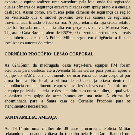
exposto, a equipe realizou uma varredura pela loja, onde foi registrado
que as câmeras de segurança estavam pixadas com spray preto e a energia
desligada. Assim como, em buscas pelas câmeras de segurança da região
foi verificado que o imóvel próximo teve sua câmera de segurança
movimentada tirando o foco da rua. A proprietária da loja citada relatou
que foi furtada uma quantia alta em peças das marcas Morena Rosa,
Tigrara e Gata Bacana, além de R$276,00 duzentos e setenta e seis reais
em dinheiro do caixa. A Polícia Militar segue em diligências a fim de
localizar os autores do crime.
CORNÉLIO PROCÓPIO: LESÃO CORPORAL
Ás 02h15min da madrugada desta terça-feira equipes PM foram
acionadas para deslocar até a Avenida Minas Gerais para prestar apoio a
equipe do SAMU em atendimento de ocorrência de lesão corporal por
arma branca. No local, a vítima de 30 anos já estava dentro da
ambulância em atendimento e apresentava lesões leves na mão. Informou
a equipe policial que teria se desentendido com outra mulher, a qual veio
a desferir um golpe de arma branca em sua mão. A vítima foi
encaminhada para a Santa casa de Cornélio Procópio para os
atendimentos necessários.
SANTA AMÉLIA: AMEAÇA
Às 17h14min uma mulher de 39 anos procurou a Polícia Militar
relatando que quando voltava do trabalho pela Rua Darci Ranucci um