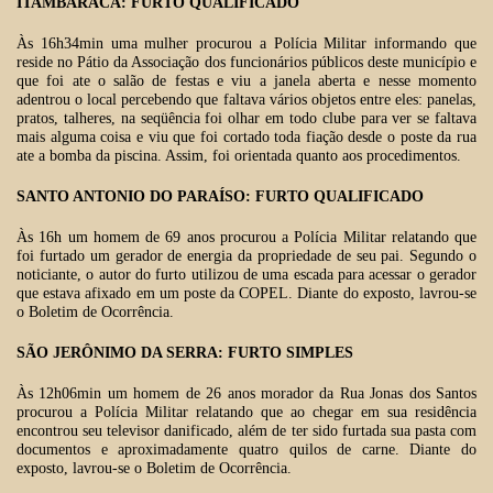
ITAMBARACÁ: FURTO QUALIFICADO
Às 16h34min uma mulher procurou a Polícia Militar informando que
reside no Pátio da Associação dos funcionários públicos deste município e
que foi ate o salão de festas e viu a janela aberta e nesse momento
adentrou o local percebendo que faltava vários objetos entre eles: panelas,
pratos, talheres, na seqüência foi olhar em todo clube para ver se faltava
mais alguma coisa e viu que foi cortado toda fiação desde o poste da rua
ate a bomba da piscina. Assim, foi orientada quanto aos procedimentos.
SANTO ANTONIO DO PARAÍSO: FURTO QUALIFICADO
Às 16h um homem de 69 anos procurou a Polícia Militar relatando que
foi furtado um gerador de energia da propriedade de seu pai. Segundo o
noticiante, o autor do furto utilizou de uma escada para acessar o gerador
que estava afixado em um poste da COPEL. Diante do exposto, lavrou-se
o Boletim de Ocorrência.
SÃO JERÔNIMO DA SERRA: FURTO SIMPLES
Às 12h06min um homem de 26 anos morador da Rua Jonas dos Santos
procurou a Polícia Militar relatando que ao chegar em sua residência
encontrou seu televisor danificado, além de ter sido furtada sua pasta com
documentos e aproximadamente quatro quilos de carne. Diante do
exposto, lavrou-se o Boletim de Ocorrência.