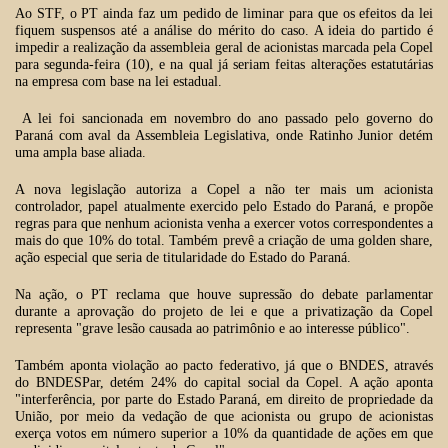
Ao STF, o PT ainda faz um pedido de liminar para que os efeitos da lei
fiquem suspensos até a análise do mérito do caso. A ideia do partido é
impedir a realização da assembleia geral de acionistas marcada pela Copel
para segunda-feira (10), e na qual já seriam feitas alterações estatutárias
na empresa com base na lei estadual.
A lei foi sancionada em novembro do ano passado pelo governo do
Paraná com aval da Assembleia Legislativa, onde Ratinho Junior detém
uma ampla base aliada.
A nova legislação autoriza a Copel a não ter mais um acionista
controlador, papel atualmente exercido pelo Estado do Paraná, e propõe
regras para que nenhum acionista venha a exercer votos correspondentes a
mais do que 10% do total. Também prevê a criação de uma golden share,
ação especial que seria de titularidade do Estado do Paraná.
Na ação, o PT reclama que houve supressão do debate parlamentar
durante a aprovação do projeto de lei e que a privatização da Copel
representa "grave lesão causada ao patrimônio e ao interesse público".
Também aponta violação ao pacto federativo, já que o BNDES, através
do BNDESPar, detém 24% do capital social da Copel. A ação aponta
"interferência, por parte do Estado Paraná, em direito de propriedade da
União, por meio da vedação de que acionista ou grupo de acionistas
exerça votos em número superior a 10% da quantidade de ações em que