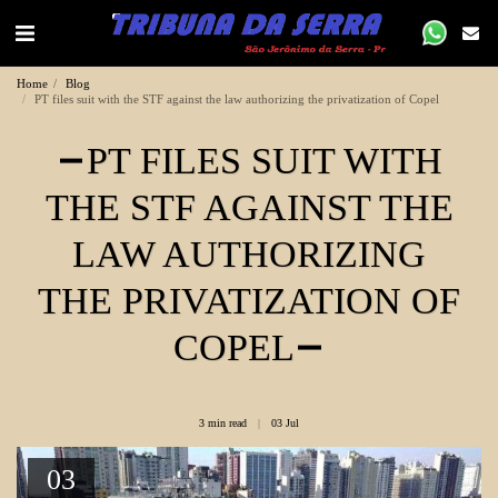
Home
Blog
PT files suit with the STF against the law authorizing the privatization of Copel
PT FILES SUIT WITH
THE STF AGAINST THE
LAW AUTHORIZING
THE PRIVATIZATION OF
COPEL
3 min read
03
Jul
03